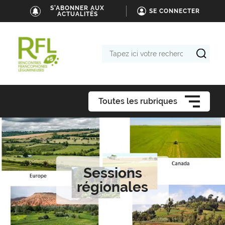
S'ABONNER AUX
SE CONNECTER
ACTUALITÉS
Tapez
ici
votre
recherche
Toutes les rubriques
Sessions
régionales