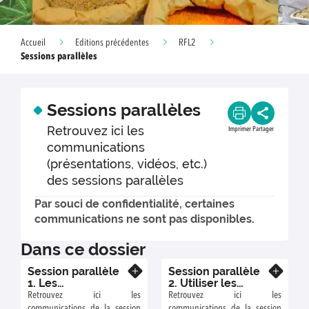
Accueil
Editions précédentes
RFL2
Sessions parallèles
Sessions parallèles
Retrouvez ici les
Imprimer
Partager
communications
(présentations, vidéos, etc.)
des sessions parallèles
Par souci de confidentialité, certaines
communications ne sont pas disponibles.
Dans ce dossier
Session parallèle
Session parallèle
En savoir plus
En savoir plus
1. Les
2. Utiliser les
légumineuses en
légumineuses et
Retrouvez ici les
Retrouvez ici les
alimentation
leurs symbioses
communications de la session
communications de la session