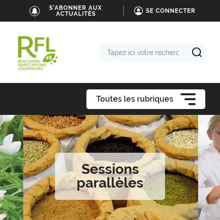
S'ABONNER AUX
SE CONNECTER
ACTUALITÉS
Tapez
ici
votre
recherche
Toutes les rubriques
Sessions
parallèles