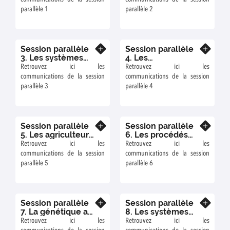
animale
parallèle 1
parallèle 2
Session parallèle
Session parallèle
En savoir plus
En savoir plus
3. Les systèmes
4. Les
agricoles avec les
légumineuses en
Retrouvez ici les
Retrouvez ici les
légumineuses : le
alimentation
communications de la session
communications de la session
cas des
humaine : les
parallèle 3
parallèle 4
associations de
produits
cultures
fermentés
Session parallèle
Session parallèle
En savoir plus
En savoir plus
5. Les agriculteurs
6. Les procédés
face aux
technologiques de
Retrouvez ici les
Retrouvez ici les
légumineuses
transformation des
communications de la session
communications de la session
légumineuses
parallèle 5
parallèle 6
Session parallèle
Session parallèle
En savoir plus
En savoir plus
7. La génétique au
8. Les systèmes
service des
agricoles avec les
Retrouvez ici les
Retrouvez ici les
légumineuses
légumineuses